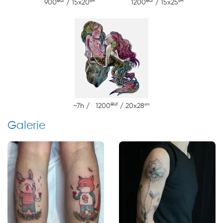
eur
eur
cm
cm
900
/ 15x20
1200
/ 15x25
eur
cm
~7h / 1200
/ 20x28
Galerie