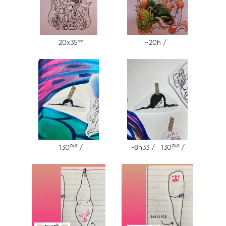
cm
20x35
~20h /
eur
eur
130
/
~8h33 / 130
/