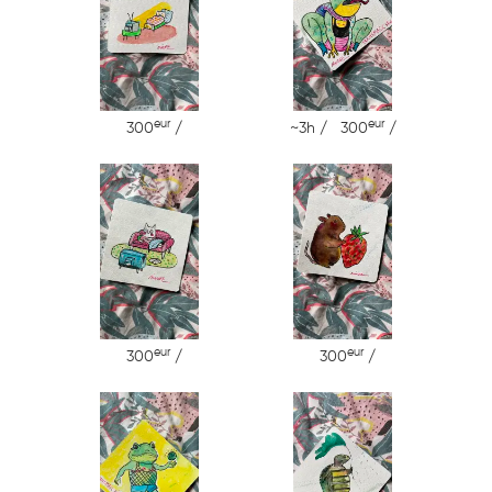
eur
eur
300
/
~3h / 300
/
eur
eur
300
/
300
/