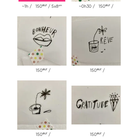
eur
eur
cm
~1h / 150
/ 5x8
~0h30 / 150
/
eur
eur
150
/
150
/
eur
eur
150
/
150
/