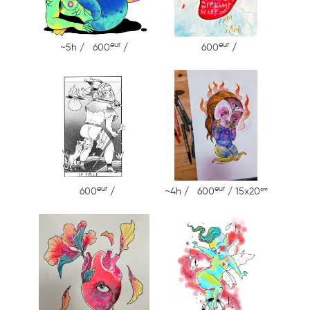
eur
eur
~5h / 600
/
600
/
eur
eur
cm
600
/
~4h / 600
/ 15x20