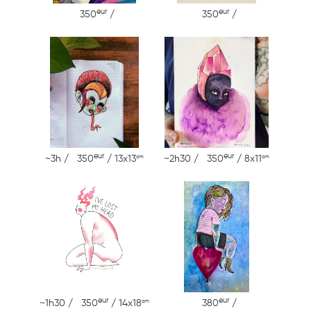
eur
eur
350
/
350
/
eur
eur
cm
cm
~3h / 350
/ 13x13
~2h30 / 350
/ 8x11
eur
eur
cm
~1h30 / 350
/ 14x18
380
/