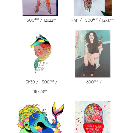
eur
eur
cm
cm
500
/ 12x22
~4h / 500
/ 12x17
eur
eur
~3h30 / 500
/
600
/
cm
18x28