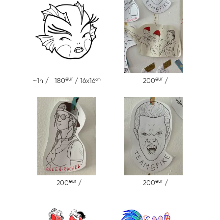
eur
eur
cm
~1h / 180
/ 16x16
200
/
eur
eur
200
/
200
/