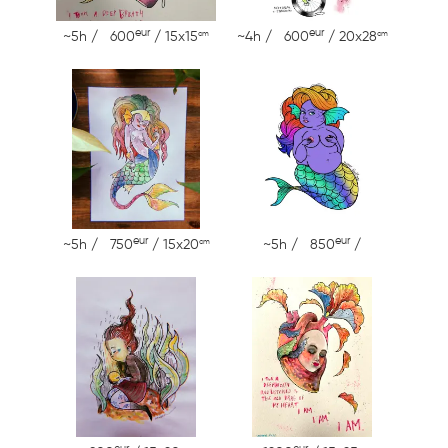
eur
eur
cm
cm
~5h / 600
/ 15x15
~4h / 600
/ 20x28
eur
eur
cm
~5h / 750
/ 15x20
~5h / 850
/