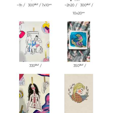
eur
eur
cm
~1h / 300
/ 7x10
~2h20 / 300
/
cm
10x20
eur
eur
330
/
350
/