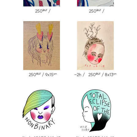
eur
eur
250
/
250
/
eur
eur
cm
cm
250
/ 9x15
~2h / 250
/ 8x13