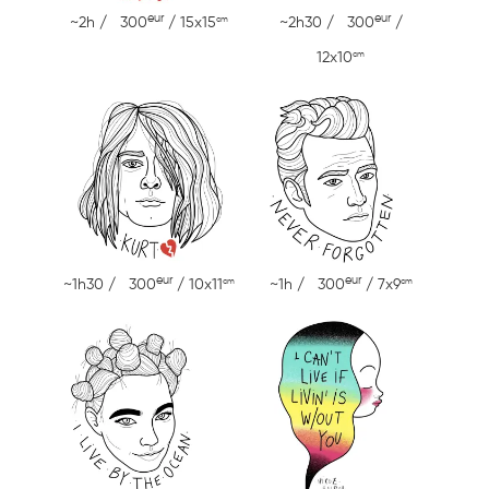
eur
eur
cm
~2h / 300
/ 15x15
~2h30 / 300
/
cm
12x10
eur
eur
cm
cm
~1h30 / 300
/ 10x11
~1h / 300
/ 7x9