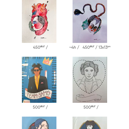
eur
eur
cm
450
/
~4h / 450
/ 13x13
eur
eur
500
/
500
/