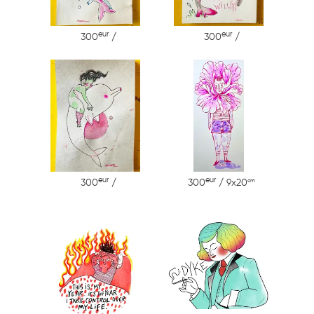
eur
eur
300
/
300
/
eur
eur
cm
300
/
300
/ 9x20