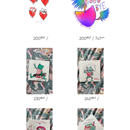
eur
eur
cm
200
/
200
/ 7x7
eur
eur
230
/
240
/