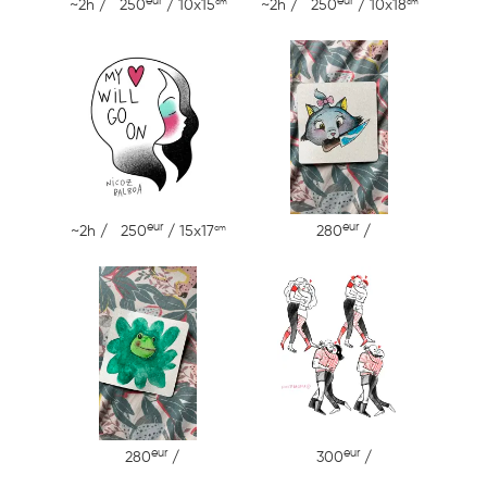
eur
eur
cm
cm
~2h / 250
/ 10x15
~2h / 250
/ 10x18
eur
eur
cm
~2h / 250
/ 15x17
280
/
eur
eur
280
/
300
/