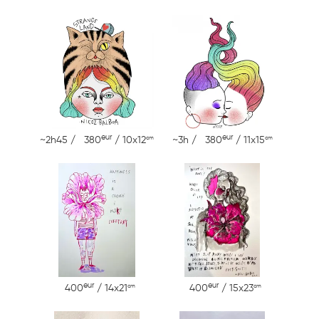
eur
eur
cm
cm
~2h45 / 380
/ 10x12
~3h / 380
/ 11x15
eur
eur
cm
cm
400
/ 14x21
400
/ 15x23