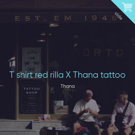
vide
T shirt red rilla X Thana tattoo
Thana