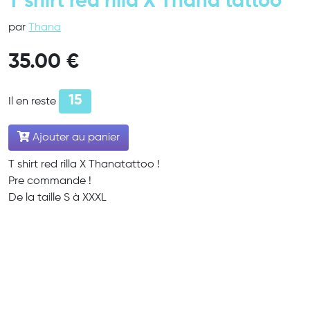
T shirt red rilla X Thana tattoo
par
Thana
35.00 €
15
Il en reste
Ajouter au panier
T shirt red rilla X Thanatattoo !
Pre commande !
De la taille S à XXXL
Continuer mes achats
© 2018 - 2026 Encre.me