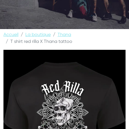
Accueil
La boutique
Thana
T shirt red rilla X Thana tattoo