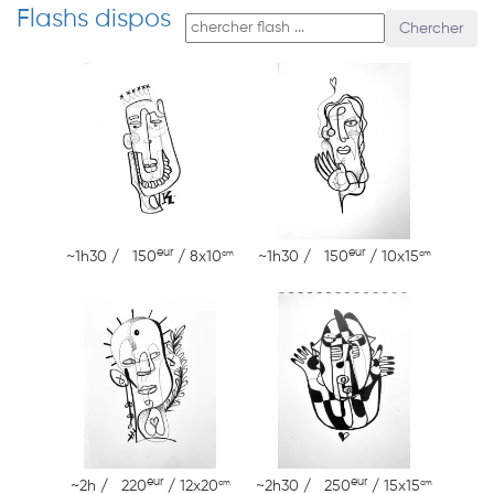
Flashs dispos
Chercher
eur
eur
cm
cm
~1h30 / 150
/ 8x10
~1h30 / 150
/ 10x15
eur
eur
cm
cm
~2h / 220
/ 12x20
~2h30 / 250
/ 15x15