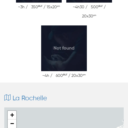
eur
eur
cm
~3h / 350
/ 15x20
~4h30 / 500
/
cm
20x30
eur
cm
~4h / 600
/ 20x30
La Rochelle
+
−