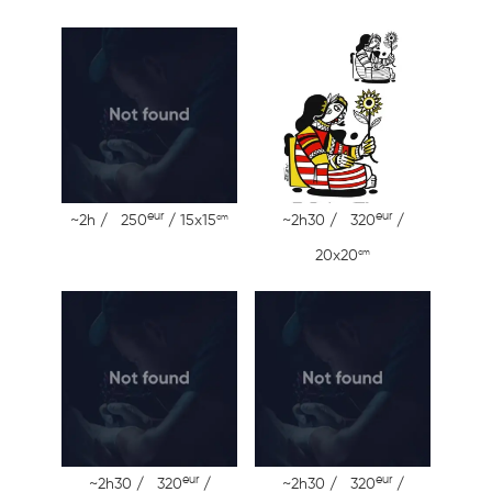
eur
eur
cm
~2h / 250
/ 15x15
~2h30 / 320
/
cm
20x20
eur
eur
~2h30 / 320
/
~2h30 / 320
/