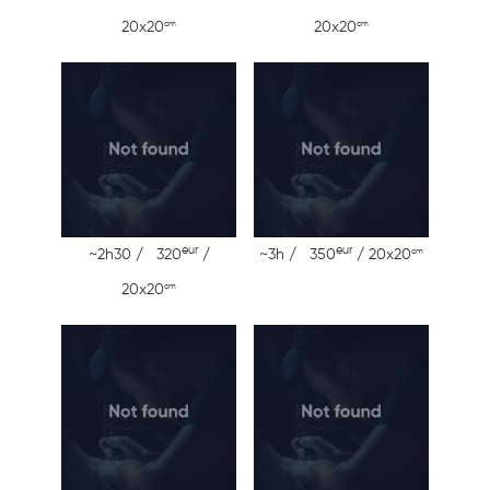
cm
cm
20x20
20x20
eur
eur
cm
~2h30 / 320
/
~3h / 350
/ 20x20
cm
20x20