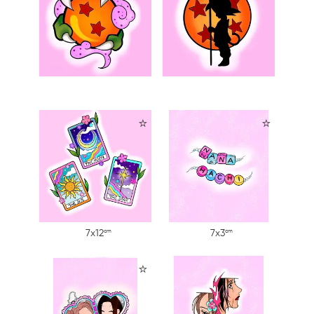
⭐
⭐
cm
cm
7x12
7x3
⭐