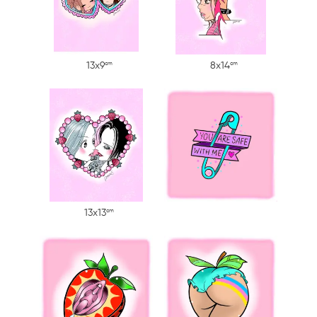
cm
cm
13x9
8x14
cm
13x13