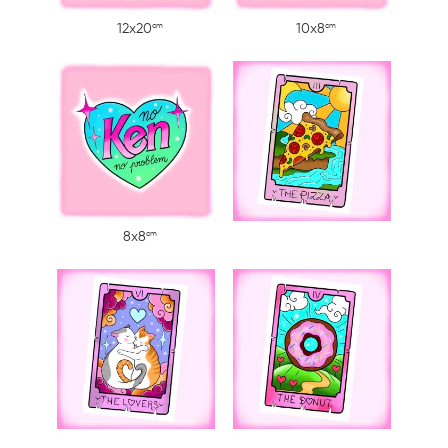
cm
cm
12x20
10x8
cm
8x8