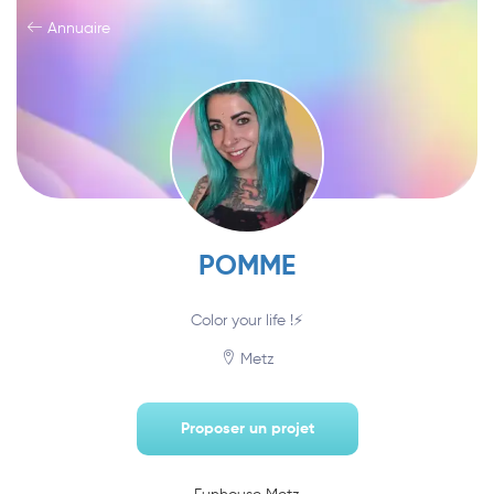
Annuaire
POMME
Color your life !⚡️
Metz
Proposer un projet