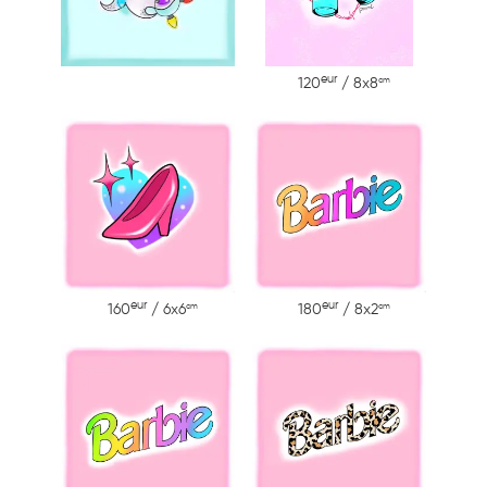
eur
cm
120
/ 8x8
eur
eur
cm
cm
160
/ 6x6
180
/ 8x2