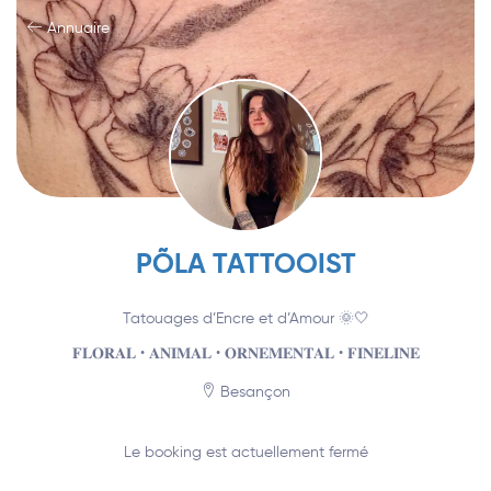
Annuaire
PÕLA TATTOOIST
Tatouages d’Encre et d’Amour 🌞🤍
𝐅𝐋𝐎𝐑𝐀𝐋 • 𝐀𝐍𝐈𝐌𝐀𝐋 • 𝐎𝐑𝐍𝐄𝐌𝐄𝐍𝐓𝐀𝐋 • 𝐅𝐈𝐍𝐄𝐋𝐈𝐍𝐄
Besançon
Le booking est actuellement fermé