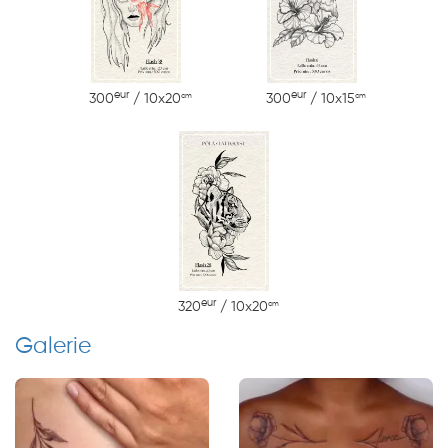
eur
eur
cm
cm
300
/ 10x20
300
/ 10x15
eur
cm
320
/ 10x20
Galerie