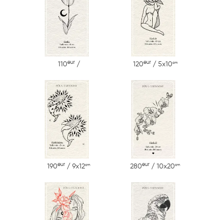
eur
eur
cm
110
/
120
/ 5x10
eur
eur
cm
cm
190
/ 9x12
280
/ 10x20