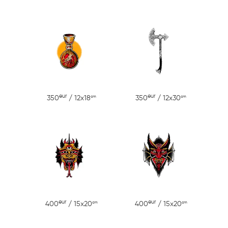
eur
eur
cm
cm
350
/ 12x18
350
/ 12x30
eur
eur
cm
cm
400
/ 15x20
400
/ 15x20