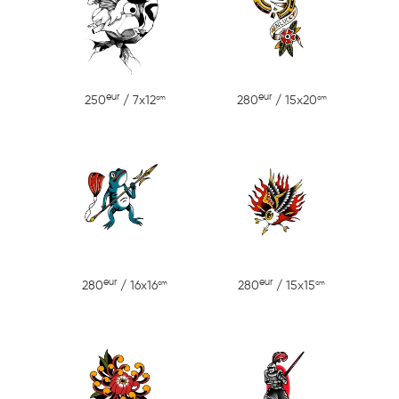
eur
eur
cm
cm
250
/ 7x12
280
/ 15x20
eur
eur
cm
cm
280
/ 16x16
280
/ 15x15