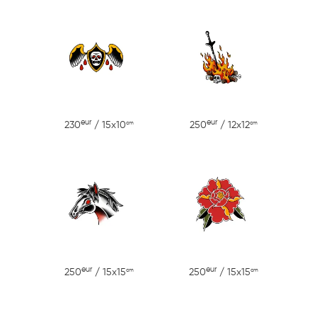
eur
eur
cm
cm
230
/ 15x10
250
/ 12x12
eur
eur
cm
cm
250
/ 15x15
250
/ 15x15