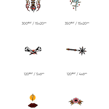
eur
eur
cm
cm
300
/ 15x20
350
/ 15x20
eur
eur
cm
cm
120
/ 5x6
120
/ 4x6