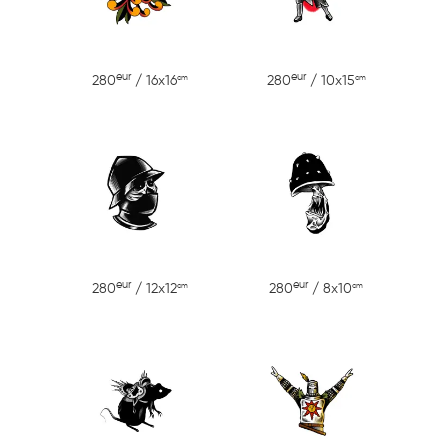
eur
eur
cm
cm
280
/ 16x16
280
/ 10x15
eur
eur
cm
cm
280
/ 12x12
280
/ 8x10