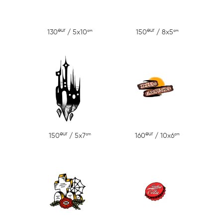
eur
eur
cm
cm
130
/ 5x10
150
/ 8x5
eur
eur
cm
cm
150
/ 5x7
160
/ 10x6