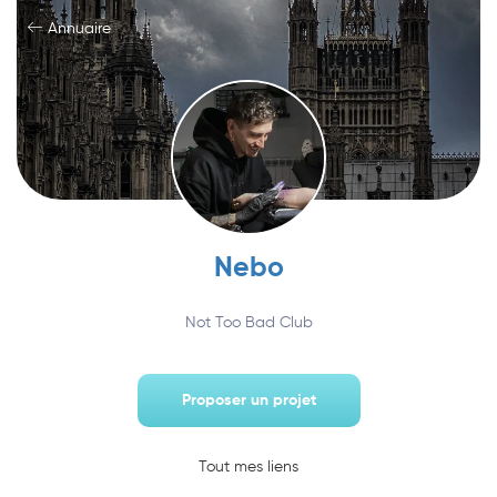
Annuaire
Nebo
Not Too Bad Club
Proposer un projet
Tout mes liens