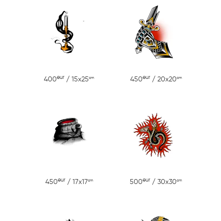
eur
eur
cm
cm
400
/ 15x25
450
/ 20x20
eur
eur
cm
cm
450
/ 17x17
500
/ 30x30