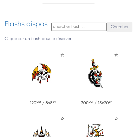
Flashs dispos
Chercher
Clique sur un flash pour le réserver
⭐
⭐
eur
eur
cm
cm
120
/ 8x8
300
/ 15x20
⭐
⭐