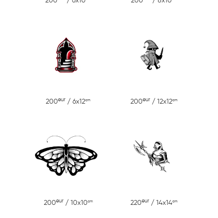
200
/ 6x10
200
/ 8x10
eur
eur
cm
cm
200
/ 6x12
200
/ 12x12
eur
eur
cm
cm
200
/ 10x10
220
/ 14x14