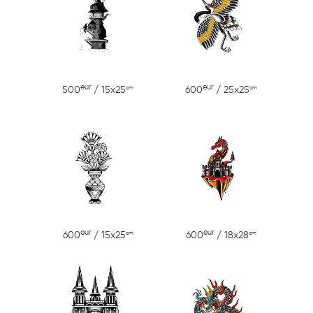
eur
eur
cm
cm
500
/ 15x25
600
/ 25x25
eur
eur
cm
cm
600
/ 15x25
600
/ 18x28