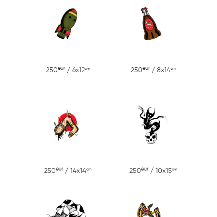
eur
eur
cm
cm
250
/ 6x12
250
/ 8x14
eur
eur
cm
cm
250
/ 14x14
250
/ 10x15