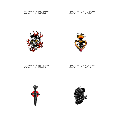
eur
eur
cm
cm
280
/ 12x12
300
/ 15x15
eur
eur
cm
cm
300
/ 18x18
300
/ 16x18