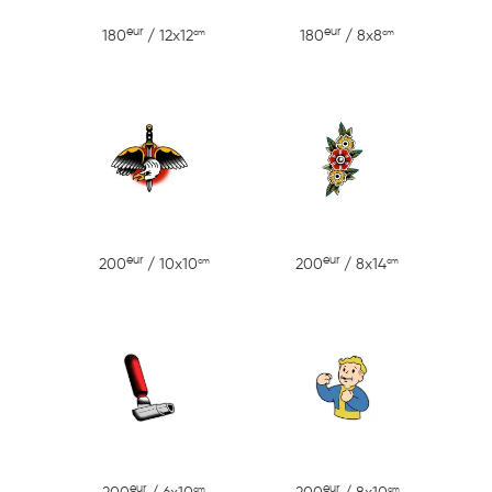
eur
eur
cm
cm
180
/ 12x12
180
/ 8x8
eur
eur
cm
cm
200
/ 10x10
200
/ 8x14
eur
eur
cm
cm