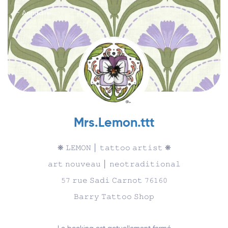
Annuaire
Mrs.Lemon.ttt
❋ 𝙻𝙴𝙼𝙾𝙽 │ 𝚝𝚊𝚝𝚝𝚘𝚘 𝚊𝚛𝚝𝚒𝚜𝚝 ❋
𝚊𝚛𝚝 𝚗𝚘𝚞𝚟𝚎𝚊𝚞 │ 𝚗𝚎𝚘𝚝𝚛𝚊𝚍𝚒𝚝𝚒𝚘𝚗𝚊𝚕
𝟻𝟽 𝚛𝚞𝚎 𝚂𝚊𝚍𝚒 𝙲𝚊𝚛𝚗𝚘𝚝 𝟽𝟼𝟷𝟼𝟶
𝙱𝚊𝚛𝚛𝚢 𝚃𝚊𝚝𝚝𝚘𝚘 𝚂𝚑𝚘𝚙