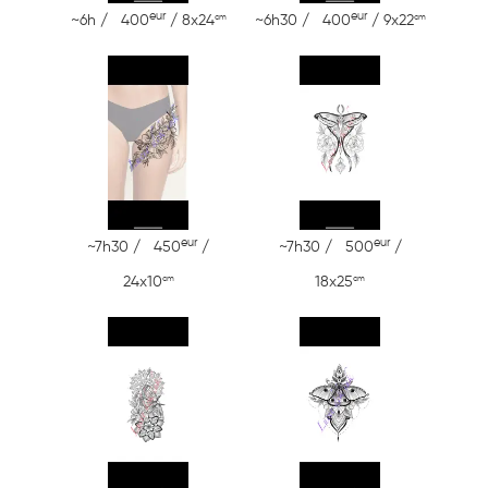
eur
eur
cm
cm
~6h / 400
/ 8x24
~6h30 / 400
/ 9x22
eur
eur
~7h30 / 450
/
~7h30 / 500
/
cm
cm
24x10
18x25