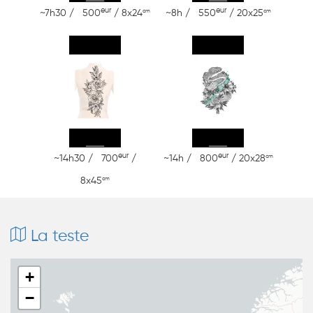
eur
eur
cm
cm
~7h30 / 500
/ 8x24
~8h / 550
/ 20x25
eur
eur
cm
~14h30 / 700
/
~14h / 800
/ 20x28
cm
8x45
La teste
+
−