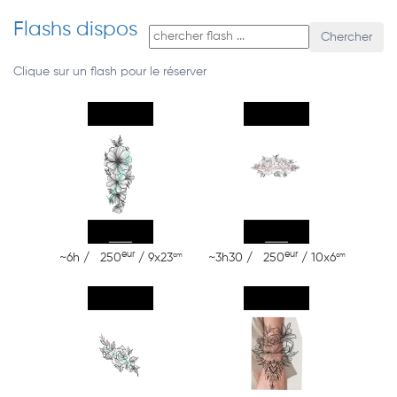
Flashs dispos
Chercher
Clique sur un flash pour le réserver
eur
eur
cm
cm
~6h / 250
/ 9x23
~3h30 / 250
/ 10x6