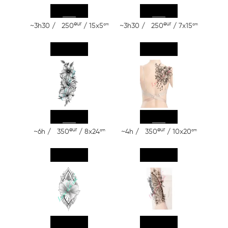
eur
eur
cm
cm
~3h30 / 250
/ 15x5
~3h30 / 250
/ 7x15
eur
eur
cm
cm
~6h / 350
/ 8x24
~4h / 350
/ 10x20