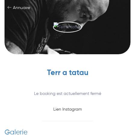
Annuaire
Terr a tatau
Le booking est actuellement fermé
Lien Instagram
Galerie