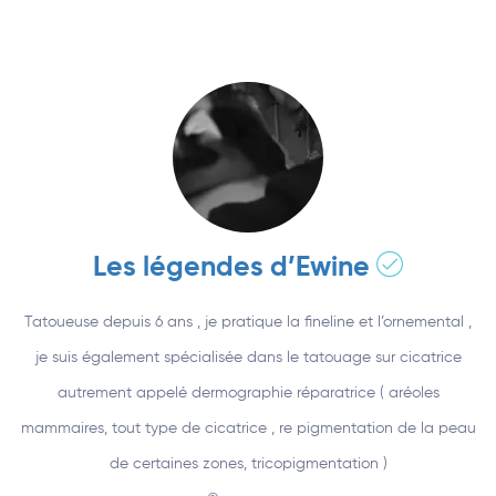
Annuaire
Les légendes d’Ewine
Tatoueuse depuis 6 ans , je pratique la fineline et l’ornemental ,
je suis également spécialisée dans le tatouage sur cicatrice
autrement appelé dermographie réparatrice ( aréoles
mammaires, tout type de cicatrice , re pigmentation de la peau
de certaines zones, tricopigmentation )