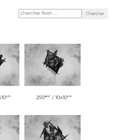
Chercher
eur
cm
cm
x10
250
/ 10x10