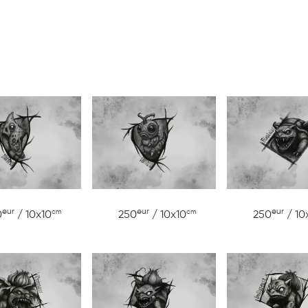
eur
eur
eur
cm
cm
0
/ 10x10
250
/ 10x10
250
/ 10