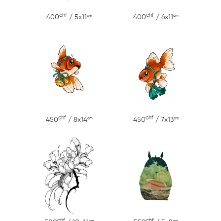
chf
chf
cm
cm
400
/ 5x11
400
/ 6x11
chf
chf
cm
cm
450
/ 8x14
450
/ 7x13
chf
chf
cm
cm