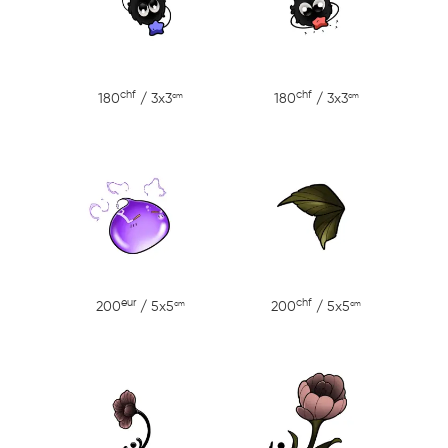
chf
chf
cm
cm
180
/ 3x3
180
/ 3x3
eur
chf
cm
cm
200
/ 5x5
200
/ 5x5