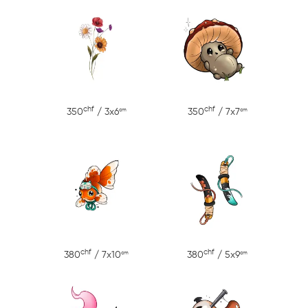
chf
chf
cm
cm
350
/ 3x6
350
/ 7x7
chf
chf
cm
cm
380
/ 7x10
380
/ 5x9