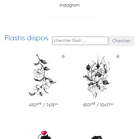
Instagram
Flashs dispos
Chercher
⭐
⭐
chf
chf
cm
cm
450
/ 7x15
650
/ 10x17