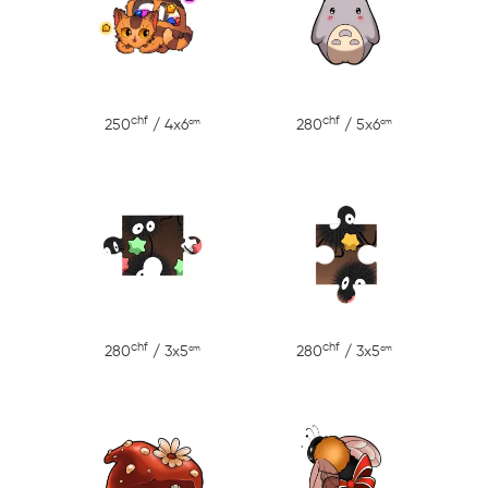
chf
chf
cm
cm
250
/ 4x6
280
/ 5x6
chf
chf
cm
cm
280
/ 3x5
280
/ 3x5