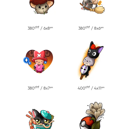
chf
chf
cm
cm
380
/ 6x8
380
/ 8x6
chf
chf
cm
cm
380
/ 8x7
400
/ 4x11