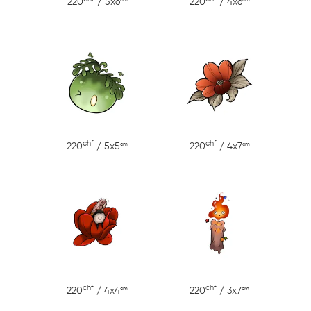
220
/ 5x6
220
/ 4x6
chf
chf
cm
cm
220
/ 5x5
220
/ 4x7
chf
chf
cm
cm
220
/ 4x4
220
/ 3x7