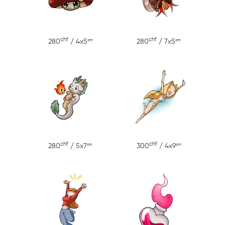
chf
chf
cm
cm
280
/ 4x5
280
/ 7x5
chf
chf
cm
cm
280
/ 5x7
300
/ 4x9