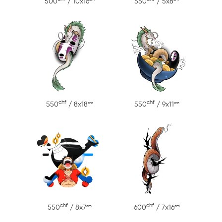
500
/ 10x16
550
/ 5x8
chf
chf
cm
cm
550
/ 8x18
550
/ 9x11
chf
chf
cm
cm
550
/ 8x7
600
/ 7x16