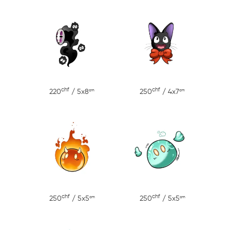
chf
chf
cm
cm
220
/ 5x8
250
/ 4x7
chf
chf
cm
cm
250
/ 5x5
250
/ 5x5