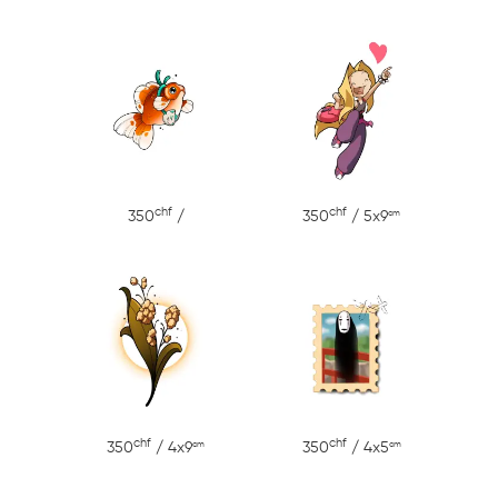
chf
chf
cm
350
/
350
/ 5x9
chf
chf
cm
cm
350
/ 4x9
350
/ 4x5