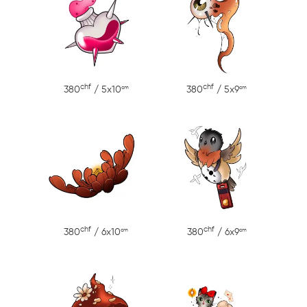
chf
chf
cm
cm
380
/ 5x10
380
/ 5x9
chf
chf
cm
cm
380
/ 6x10
380
/ 6x9