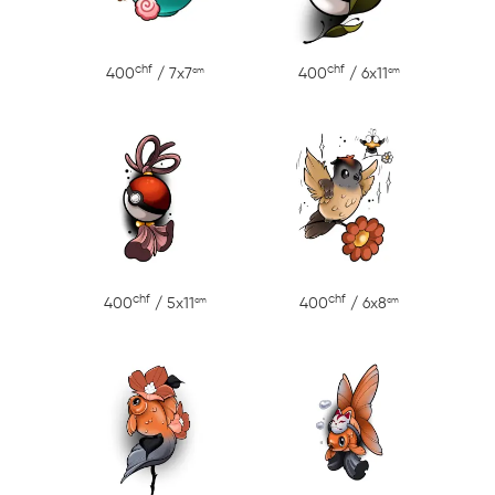
chf
chf
cm
cm
400
/ 7x7
400
/ 6x11
chf
chf
cm
cm
400
/ 5x11
400
/ 6x8