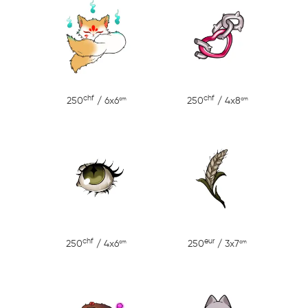
chf
chf
cm
cm
250
/ 6x6
250
/ 4x8
chf
eur
cm
cm
250
/ 4x6
250
/ 3x7