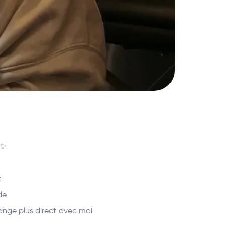
 ✨
t
le
nge plus direct avec moi