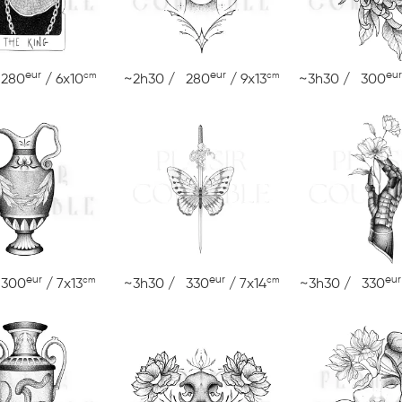
eur
eur
eur
cm
cm
 280
/ 6x10
~2h30 / 280
/ 9x13
~3h30 / 300
eur
eur
eur
cm
cm
 300
/ 7x13
~3h30 / 330
/ 7x14
~3h30 / 330