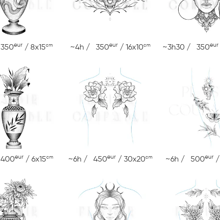
eur
eur
eur
cm
cm
 350
/ 8x15
~4h / 350
/ 16x10
~3h30 / 350
eur
eur
eur
cm
cm
 400
/ 6x15
~6h / 450
/ 30x20
~6h / 500
/