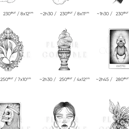
eur
eur
eur
cm
cm
/ 230
/ 8x12
~2h30 / 230
/ 8x11
~1h30 / 230
eur
eur
eur
cm
cm
 250
/ 7x10
~2h30 / 250
/ 4x12
~2h45 / 280