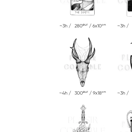
eur
cm
~3h / 280
/ 6x10
~3h /
eur
cm
~4h / 300
/ 9x18
~3h /