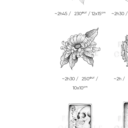
eur
cm
~2h45 / 230
/ 12x15
~2h30 
eur
~2h30 / 250
/
~2h /
cm
10x10