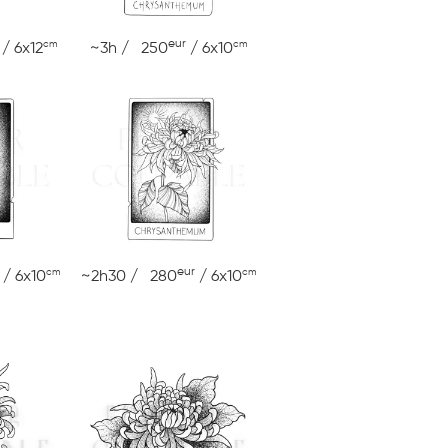
eur
cm
cm
/ 6x12
~3h / 250
/ 6x10
eur
cm
cm
/ 6x10
~2h30 / 280
/ 6x10