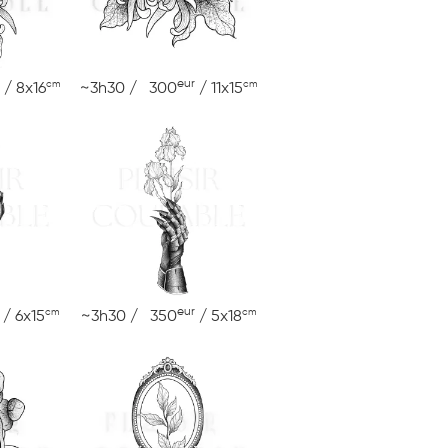
eur
cm
cm
/ 8x16
~3h30 / 300
/ 11x15
eur
cm
cm
/ 6x15
~3h30 / 350
/ 5x18