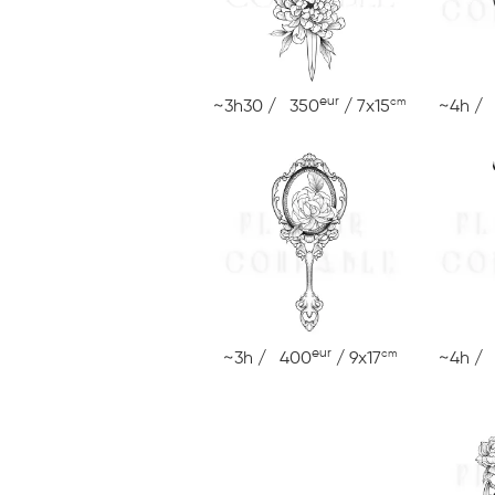
eur
cm
~3h30 / 350
/ 7x15
~4h /
eur
cm
~3h / 400
/ 9x17
~4h /