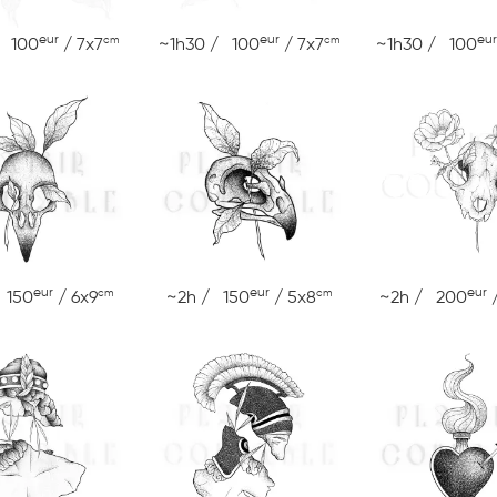
eur
eur
eur
cm
cm
/ 100
/ 7x7
~1h30 / 100
/ 7x7
~1h30 / 100
eur
eur
eur
cm
cm
 150
/ 6x9
~2h / 150
/ 5x8
~2h / 200
/