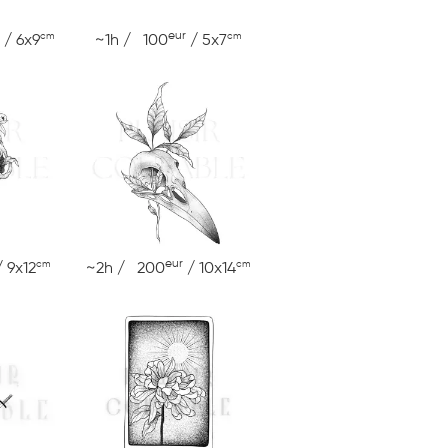
eur
cm
cm
/ 6x9
~1h / 100
/ 5x7
eur
cm
cm
 9x12
~2h / 200
/ 10x14