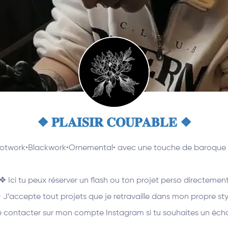
❖ 𝐏𝐋𝐀𝐈𝐒𝐈𝐑 𝐂𝐎𝐔𝐏𝐀𝐁𝐋𝐄 ❖
otwork•Blackwork•Ornemental• avec une touche de baroque
❖ Ici tu peux réserver un flash ou ton projet perso directemen
 J’accepte tout projets que je retravaille dans mon propre sty
contacter sur mon compte Instagram si tu souhaites un écha