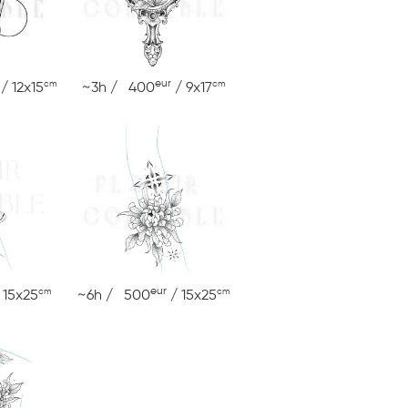
eur
cm
cm
/ 12x15
~3h / 400
/ 9x17
eur
cm
cm
 15x25
~6h / 500
/ 15x25