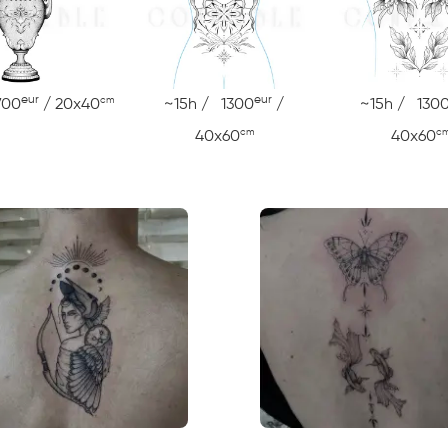
eur
eur
cm
700
/ 20x40
~15h / 1300
/
~15h / 130
cm
c
40x60
40x60