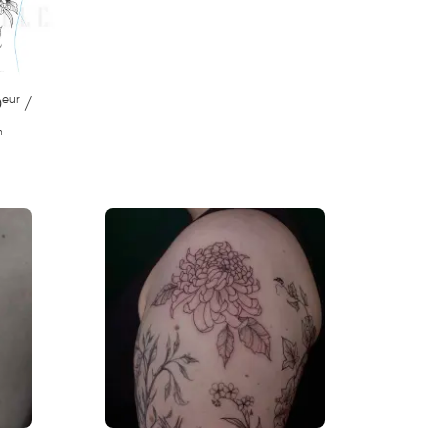
eur
0
/
m