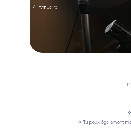
Annuaire
D
❖
❖ Tu peux également me 