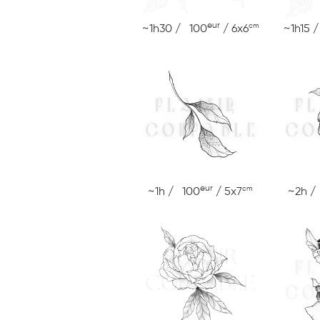
eur
cm
~1h30 / 100
/ 6x6
~1h15 
eur
cm
~1h / 100
/ 5x7
~2h /